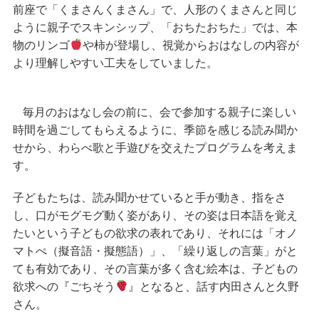
前座で「くまさんくまさん」で、人形のくまさんと同じ
ように親子でスキンシップ、「おちたおちた」では、本
物のリンゴ
や柿が登場し、視覚からおはなしの内容が
より
理解しやすい工夫をしていました。
毎月のおはなし会の前に、会で参加する親子に楽しい
時間を過ごしてもらえるように、季節を感じる読み聞か
せから、わらべ歌と手遊びを交えたプログラムを考えま
す。
子どもたちは、読み聞かせていると手が動き、指をさ
し、口がモグモグ動く姿があり、その姿は日本語を覚え
たいという子どもの欲求の表れであり、それには「オノ
マトぺ（擬音語・擬態語）」、「繰り返しの言葉」がと
ても有効であり、その言葉が多く含む絵本は、子どもの
欲求への『ごちそう
』となると、話す内田さんと久野
さん。