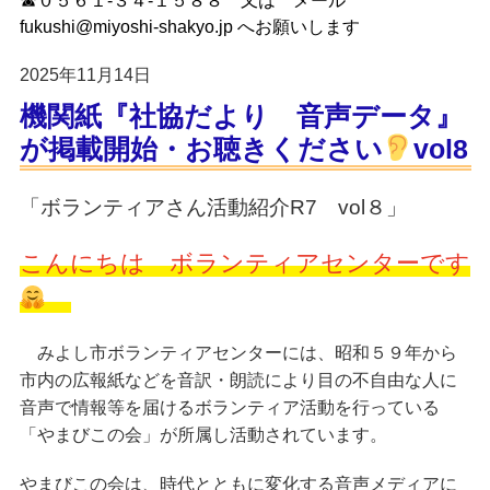
☎０５６１-３４-１５８８ 又は メール
fukushi@miyoshi-shakyo.jp へお願いします
2025年11月14日
機関紙『社協だより 音声データ』
が掲載開始・お聴きください
vol8
「ボランティアさん活動紹介R7 vol８」
こんにちは ボランティアセンターです
みよし市ボランティアセンターには、昭和５９年から
市内の広報紙などを音訳・朗読により目の不自由な人に
音声で情報等を届けるボランティア活動を行っている
「
」が所属し活動されています。
やまびこの会
やまびこの会は、時代とともに変化する音声メディアに