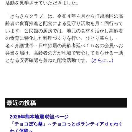
活動を見学させていただきました。
は、令和４年４月から打越地区の高
「きらきらクラブ」
齢者の食育推進と配食による見守り活動を月１回行って
います。公民館の厨房では、地元の食材を活かし高齢者
の食育に特化した料理づくりを行い、ひとり暮らし・
老々介護世帯・日中独居の高齢者延べ１５名の会員へお
弁当を届け、高齢者の方が地域で安心して暮らせる一助
となる安否確認を兼ねた配食活動です。
(さらに…)
最近の投稿
2026年熊本地震 特設ページ
「チョコぼら祭」～チョコっとボランティアｄｅわく
わく体験～