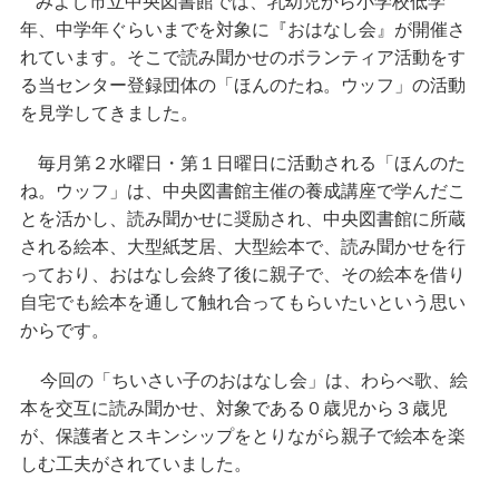
みよし市立中央図書館では、乳幼児から小学校低学
年、中学年ぐらいまでを対象に『おはなし会』が開催さ
れています。そこで読み聞かせのボランティア活動をす
る当センター登録団体の
の活動
「ほんのたね。ウッフ」
を見学してきました。
毎月第２水曜日・第１日曜日に活動される
「ほんのた
は、中央図書館主催の養成講座で学んだこ
ね。ウッフ」
とを活かし、読み聞かせに奨励され、中央図書館に所蔵
される絵本、大型紙芝居、大型絵本で、読み聞かせを行
っており、おはなし会終了後に親子で、その絵本を借り
自宅でも絵本を通して触れ合ってもらいたいという思い
からです。
今回の「ちいさい子のおはなし会」は、わらべ歌、絵
本を交互に読み聞かせ、対象である０歳児から３歳児
が、保護者とスキンシップをとりながら親子で絵本を楽
しむ工夫がされていました。