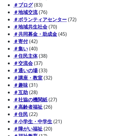
＃ブログ
(83)
＃地域交流
(76)
＃ボランティアセンター
(72)
＃地域共生社会
(70)
＃共同募金・助成金
(45)
＃寄付
(42)
＃集い
(40)
＃住民主体
(38)
＃交流会
(37)
＃通いの場
(33)
＃講座・教室
(32)
＃趣味
(31)
＃互助
(28)
＃社協の機関紙
(27)
＃高齢者福祉
(26)
＃住民
(22)
＃小学生・中学生
(21)
＃障がい福祉
(20)
＃福祉教育
(17)