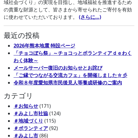
域社会づくり」の実現を目指し、地域福祉を推進するため
の貴重な財源として、皆さまから寄せられたご寄付を有効
に使わせていただいております。
(さらに…)
最近の投稿
2026年熊本地震 特設ページ
「チョコぼら祭」～チョコっとボランティアｄｅわく
わく体験～
メールサーバー復旧のお知らせとお詫び
「ご縁でつながる交流カフェ」を開催しました☆彡
令和８年度愛知県市民後見人等養成研修のご案内
カテゴリ
＃お知らせ
(171)
＃みよし市社協
(124)
＃地域づくり
(115)
＃ボランティア
(92)
＃みよし市
(86)