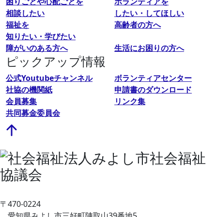
困りごとや心配ごとを
ボランティアを
相談したい
したい・してほしい
福祉を
高齢者の方へ
知りたい・学びたい
障がいのある方へ
生活にお困りの方へ
ピックアップ情報
公式Youtubeチャンネル
ボランティアセンター
社協の機関紙
申請書のダウンロード
会員募集
リンク集
共同募金委員会
〒470-0224
愛知県みよし市三好町陣取山39番地5