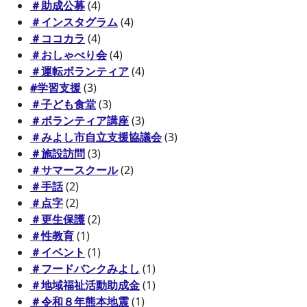
＃助成公募
(4)
＃インスタグラム
(4)
＃ココカラ
(4)
＃おしゃべり会
(4)
＃運転ボランティア
(4)
#学習支援
(3)
＃子ども食堂
(3)
＃ボランティア講座
(3)
＃みよし市自立支援協議会
(3)
＃施設訪問
(3)
＃サマースクール
(2)
＃手話
(2)
＃点字
(2)
＃更生保護
(2)
＃性教育
(1)
＃イベント
(1)
＃フードバンクみよし
(1)
＃地域福祉活動助成金
(1)
＃令和８年熊本地震
(1)