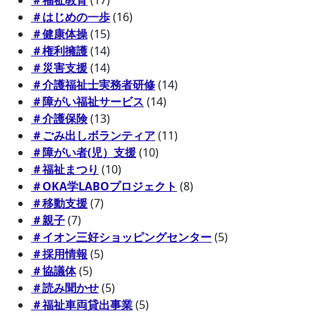
＃はじめの一歩
(16)
＃健康体操
(15)
＃権利擁護
(14)
＃災害支援
(14)
＃介護福祉士実務者研修
(14)
＃障がい福祉サービス
(14)
＃介護保険
(13)
＃ごみ出しボランティア
(11)
＃障がい者(児）支援
(10)
＃福祉まつり
(10)
＃OKA学LABOプロジェクト
(8)
＃移動支援
(7)
＃親子
(7)
＃イオン三好ショッピングセンター
(5)
＃採用情報
(5)
＃協議体
(5)
＃読み聞かせ
(5)
＃福祉車両貸出事業
(5)