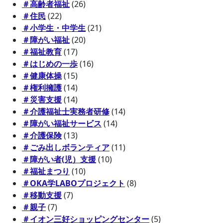
＃高齢者福祉
(26)
＃住民
(22)
＃小学生・中学生
(21)
＃障がい福祉
(20)
＃福祉教育
(17)
＃はじめの一歩
(16)
＃健康体操
(15)
＃権利擁護
(14)
＃災害支援
(14)
＃介護福祉士実務者研修
(14)
＃障がい福祉サービス
(14)
＃介護保険
(13)
＃ごみ出しボランティア
(11)
＃障がい者(児）支援
(10)
＃福祉まつり
(10)
＃OKA学LABOプロジェクト
(8)
＃移動支援
(7)
＃親子
(7)
＃イオン三好ショッピングセンター
(5)