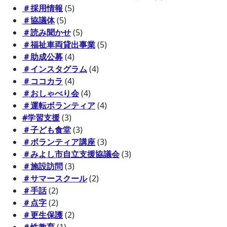
＃採用情報
(5)
＃協議体
(5)
＃読み聞かせ
(5)
＃福祉車両貸出事業
(5)
＃助成公募
(4)
＃インスタグラム
(4)
＃ココカラ
(4)
＃おしゃべり会
(4)
＃運転ボランティア
(4)
#学習支援
(3)
＃子ども食堂
(3)
＃ボランティア講座
(3)
＃みよし市自立支援協議会
(3)
＃施設訪問
(3)
＃サマースクール
(2)
＃手話
(2)
＃点字
(2)
＃更生保護
(2)