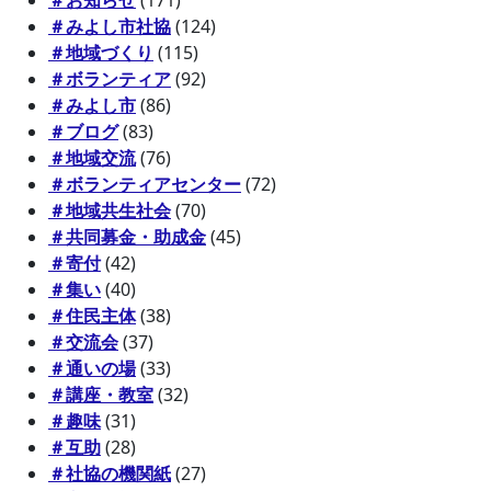
＃お知らせ
(171)
＃みよし市社協
(124)
＃地域づくり
(115)
＃ボランティア
(92)
＃みよし市
(86)
＃ブログ
(83)
＃地域交流
(76)
＃ボランティアセンター
(72)
＃地域共生社会
(70)
＃共同募金・助成金
(45)
＃寄付
(42)
＃集い
(40)
＃住民主体
(38)
＃交流会
(37)
＃通いの場
(33)
＃講座・教室
(32)
＃趣味
(31)
＃互助
(28)
＃社協の機関紙
(27)