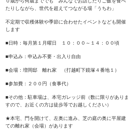
０歳から何歳まででも みんなでお話したりご飯を食べ
たりしながら、世代を超えてつながる場「うちわ」
不定期で収穫体験や季節に合わせたイベントなども開催
します
■日時：毎月第１月曜日 １０：００～１４：００頃
■申込み：申込み不要・出入り自由
■会場：増岡邸 離れ家 （打越町下鏡塚４番地１）
■参加費：２００円（食事代）
■その他：駐車場は、本宅ガレッジ前（数に限りがありま
すので、お近くの方は徒歩等でお越しください）
★本宅、門を開けて、左奥に進み、芝の庭の奥に平屋建
ての離れ家（会場）があります