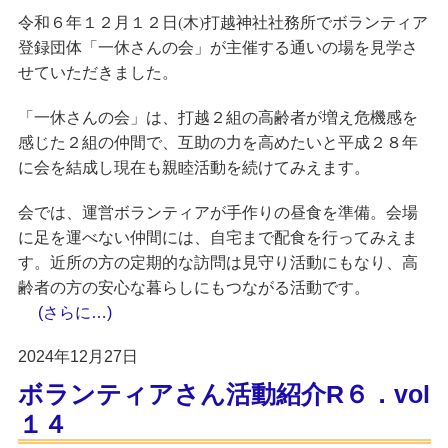
令和６年１２月１２日(木)打越神社社務所でボランティア
登録団
が主催する通いの場を見学さ
体
「一休さんの会」
せていただきました。
は、打越２組の高齢者が増え危機感を
「一休さんの会」
感じた２組の仲間で、互助の力を高めたいと平成２８年
に会を結成し現在も親睦活動を続けてみえます。
会では、運営ボランティアが手作りの昼食を準備。会場
に足を運べない仲間には、
を行ってみえま
自宅まで配食
す。近所の方の定期的な訪問は見守り活動にもなり、高
齢者の方の安心な暮らしにもつながる活動です。
(さらに…)
2024年12月27日
ボランティアさん活動紹介R６．vol
１４