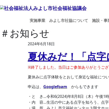
実施事業
みよし市社協について
施設・事
＃お知らせ
2024年6月18日
夏休みだ！「点字
※終了しました。当日はご参加ありがとうござ
夏休みに点字体験をとおして身近な福祉につ
申込は、
Googlefoam
からもできます
・と き…令和6(2024)年8月8日（木）午後1
・内 容…生活の中にある点字を知ろう、点字
・場 所…みよし市立福祉センター
３階大ホー