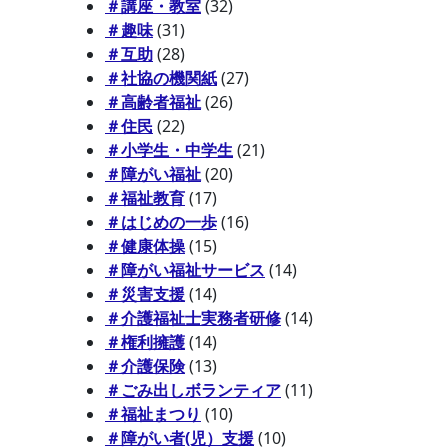
＃講座・教室
(32)
＃趣味
(31)
＃互助
(28)
＃社協の機関紙
(27)
＃高齢者福祉
(26)
＃住民
(22)
＃小学生・中学生
(21)
＃障がい福祉
(20)
＃福祉教育
(17)
＃はじめの一歩
(16)
＃健康体操
(15)
＃障がい福祉サービス
(14)
＃災害支援
(14)
＃介護福祉士実務者研修
(14)
＃権利擁護
(14)
＃介護保険
(13)
＃ごみ出しボランティア
(11)
＃福祉まつり
(10)
＃障がい者(児）支援
(10)