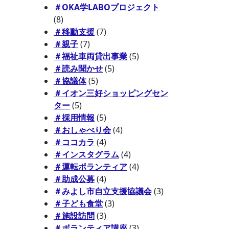
＃OKA学LABOプロジェクト
(8)
＃移動支援
(7)
＃親子
(7)
＃福祉車両貸出事業
(5)
＃読み聞かせ
(5)
＃協議体
(5)
＃イオン三好ショッピングセン
ター
(5)
＃採用情報
(5)
＃おしゃべり会
(4)
＃ココカラ
(4)
＃インスタグラム
(4)
＃運転ボランティア
(4)
＃助成公募
(4)
＃みよし市自立支援協議会
(3)
＃子ども食堂
(3)
＃施設訪問
(3)
＃ボランティア講座
(3)