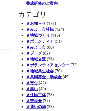
養成研修のご案内
カテゴリ
＃お知らせ
(171)
＃みよし市社協
(124)
＃地域づくり
(115)
＃ボランティア
(91)
＃みよし市
(86)
＃ブログ
(82)
＃地域交流
(76)
＃ボランティアセンター
(72)
＃地域共生社会
(70)
＃共同募金・助成金
(45)
＃寄付
(42)
＃集い
(40)
＃住民主体
(38)
＃交流会
(37)
＃通いの場
(33)