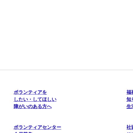
ボランティアを
福
したい・してほしい
知
障がいのある方へ
生
ボランティアセンター
社