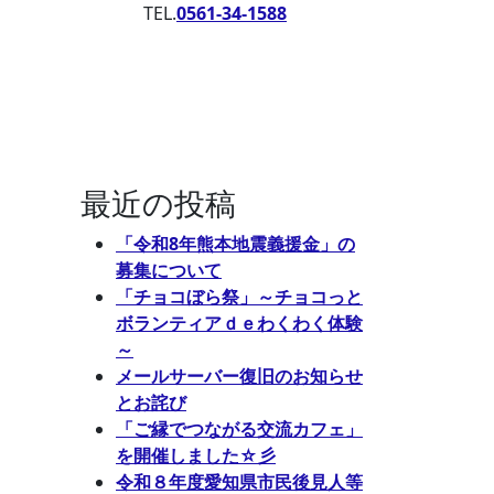
TEL.
0561-34-1588
最近の投稿
「令和8年熊本地震義援金」の
募集について
「チョコぼら祭」～チョコっと
ボランティアｄｅわくわく体験
～
メールサーバー復旧のお知らせ
とお詫び
「ご縁でつながる交流カフェ」
を開催しました☆彡
令和８年度愛知県市民後見人等