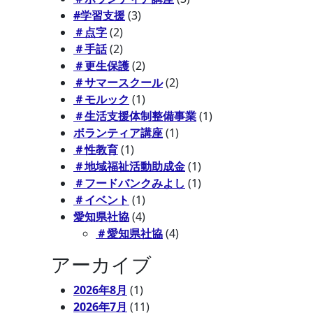
#学習支援
(3)
＃点字
(2)
＃手話
(2)
＃更生保護
(2)
＃サマースクール
(2)
＃モルック
(1)
＃生活支援体制整備事業
(1)
ボランティア講座
(1)
＃性教育
(1)
＃地域福祉活動助成金
(1)
＃フードバンクみよし
(1)
＃イベント
(1)
愛知県社協
(4)
＃愛知県社協
(4)
アーカイブ
2026年8月
(1)
2026年7月
(11)