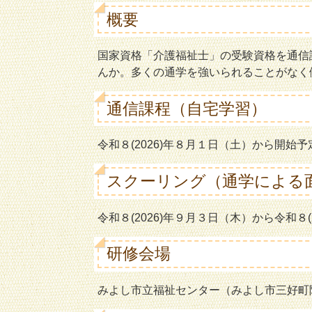
概要
国家資格「介護福祉士」の受験資格を通信
んか。多くの通学を強いられることがなく
通信課程（自宅学習）
令和８(2026)年８月１日（土）から開始予
スクーリング（通学による
令和８(2026)年９月３日（木）から
令和８
研修会場
みよし市立福祉センター（みよし市三好町