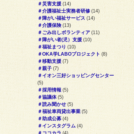
＃災害支援
(14)
＃介護福祉士実務者研修
(14)
＃障がい福祉サービス
(14)
＃介護保険
(13)
＃ごみ出しボランティア
(11)
＃障がい者(児）支援
(10)
＃福祉まつり
(10)
＃OKA学LABOプロジェクト
(8)
＃移動支援
(7)
＃親子
(7)
＃イオン三好ショッピングセンター
(5)
＃採用情報
(5)
＃協議体
(5)
＃読み聞かせ
(5)
＃福祉車両貸出事業
(5)
＃助成公募
(4)
＃インスタグラム
(4)
＃ココカラ
(4)