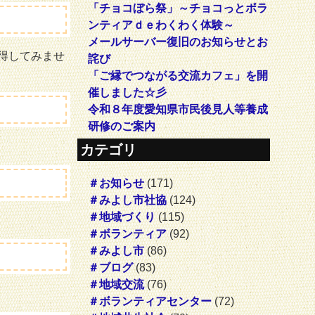
「チョコぼら祭」～チョコっとボラ
ンティアｄｅわくわく体験～
メールサーバー復旧のお知らせとお
得してみませ
詫び
「ご縁でつながる交流カフェ」を開
催しました☆彡
令和８年度愛知県市民後見人等養成
研修のご案内
カテゴリ
＃お知らせ
(171)
＃みよし市社協
(124)
＃地域づくり
(115)
＃ボランティア
(92)
＃みよし市
(86)
＃ブログ
(83)
＃地域交流
(76)
＃ボランティアセンター
(72)