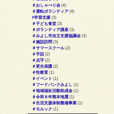
＃おしゃべり会
(4)
＃運転ボランティア
(4)
#学習支援
(3)
＃子ども食堂
(3)
＃ボランティア講座
(3)
＃みよし市自立支援協議会
(3)
＃施設訪問
(3)
＃サマースクール
(2)
＃手話
(2)
＃点字
(2)
＃更生保護
(2)
＃性教育
(1)
＃イベント
(1)
＃フードバンクみよし
(1)
＃地域福祉活動助成金
(1)
＃令和８年熊本地震
(1)
＃生活支援体制整備事業
(1)
＃モルック
(1)