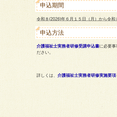
申込期間
令和８(2026)年６月１５日（月）から令和
申込方法
介護福祉士実務者研修受講申込書
に必要事
ださい。
詳しくは、
介護福祉士実務者研修実施要項