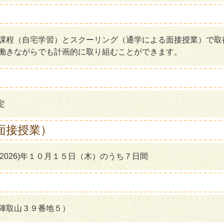
課程（自宅学習）とスクーリング（通学による面接授業）で取
働きながらでも計画的に取り組むことができます。
定
面接授業）
(2026)年１０月１５日（木）のうち７日間
陣取山３９番地５）