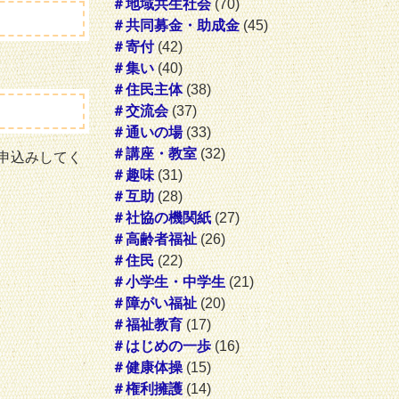
＃地域共生社会
(70)
＃共同募金・助成金
(45)
＃寄付
(42)
＃集い
(40)
＃住民主体
(38)
＃交流会
(37)
＃通いの場
(33)
＃講座・教室
(32)
申込みしてく
＃趣味
(31)
＃互助
(28)
＃社協の機関紙
(27)
＃高齢者福祉
(26)
＃住民
(22)
＃小学生・中学生
(21)
＃障がい福祉
(20)
＃福祉教育
(17)
＃はじめの一歩
(16)
＃健康体操
(15)
＃権利擁護
(14)