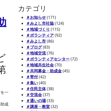
カテゴリ
＃お知らせ
(171)
助
＃みよし市社協
(124)
＃地域づくり
(115)
＃ボランティア
(92)
＃みよし市
(86)
＃ブログ
(83)
＃地域交流
(76)
ど
＃ボランティアセンター
(72)
＃地域共生社会
(70)
第
＃共同募金・助成金
(45)
＃寄付
(42)
＃集い
(40)
＃住民主体
(38)
活を一
＃交流会
(37)
＃通いの場
(33)
同助成
＃講座・教室
(32)