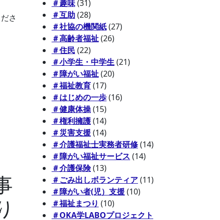
＃趣味
(31)
＃互助
(28)
くださ
＃社協の機関紙
(27)
＃高齢者福祉
(26)
＃住民
(22)
＃小学生・中学生
(21)
＃障がい福祉
(20)
＃福祉教育
(17)
＃はじめの一歩
(16)
＃健康体操
(15)
＃権利擁護
(14)
＃災害支援
(14)
＃介護福祉士実務者研修
(14)
＃障がい福祉サービス
(14)
＃介護保険
(13)
事
＃ごみ出しボランティア
(11)
＃障がい者(児）支援
(10)
り
＃福祉まつり
(10)
＃OKA学LABOプロジェクト