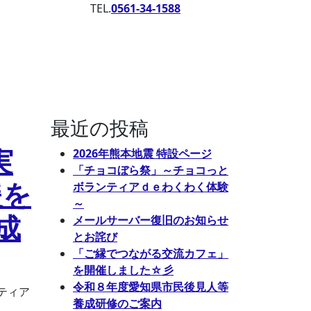
TEL.
0561-34-1588
最近の投稿
実
2026年熊本地震 特設ページ
「チョコぼら祭」～チョコっと
援を
ボランティアｄｅわくわく体験
～
成
メールサーバー復旧のお知らせ
とお詫び
「ご縁でつながる交流カフェ」
を開催しました☆彡
令和８年度愛知県市民後見人等
ティア
養成研修のご案内