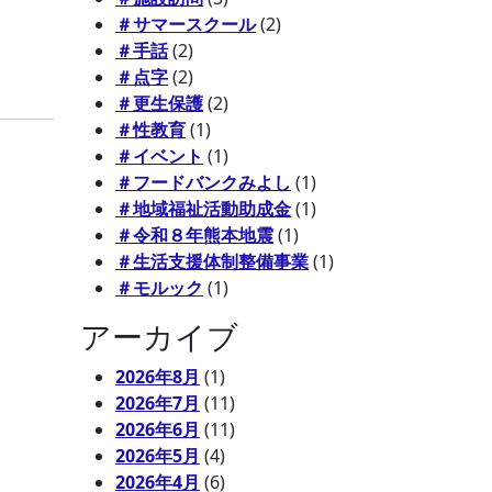
＃サマースクール
(2)
＃手話
(2)
＃点字
(2)
＃更生保護
(2)
＃性教育
(1)
＃イベント
(1)
＃フードバンクみよし
(1)
＃地域福祉活動助成金
(1)
＃令和８年熊本地震
(1)
＃生活支援体制整備事業
(1)
＃モルック
(1)
アーカイブ
2026年8月
(1)
2026年7月
(11)
2026年6月
(11)
2026年5月
(4)
2026年4月
(6)