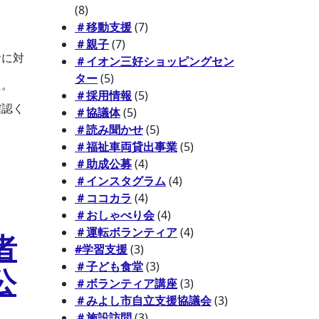
(8)
＃移動支援
(7)
＃親子
(7)
者に対
＃イオン三好ショッピングセン
ター
(5)
た。
＃採用情報
(5)
確認く
＃協議体
(5)
＃読み聞かせ
(5)
＃福祉車両貸出事業
(5)
＃助成公募
(4)
＃インスタグラム
(4)
＃ココカラ
(4)
＃おしゃべり会
(4)
＃運転ボランティア
(4)
者
#学習支援
(3)
＃子ども食堂
(3)
公
＃ボランティア講座
(3)
＃みよし市自立支援協議会
(3)
＃施設訪問
(3)