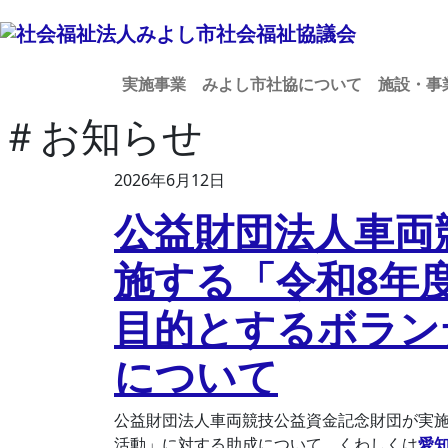
実施事業
みよし市社協について
施設・事
＃お知らせ
2026年6月12日
公益財団法人車両
施する「令和8年
目的とするボラン
について
公益財団法人車両競技公益資金記念財団が実施
活動」に対する助成について、くわしくは
愛