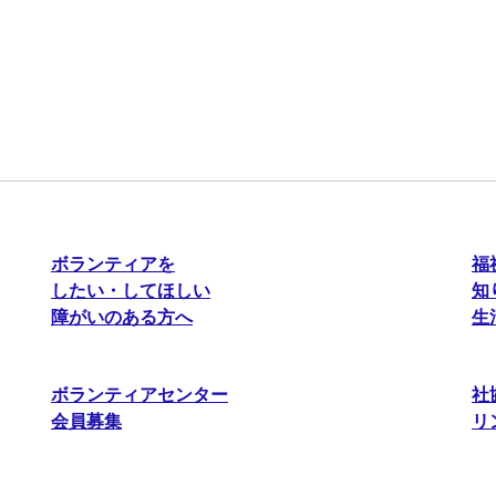
ボランティアを
福
したい・してほしい
知
障がいのある方へ
生
ボランティアセンター
社
会員募集
リ